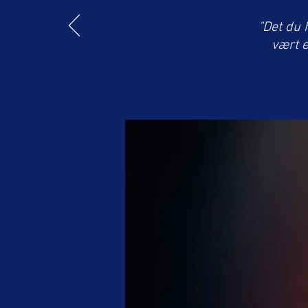
"Det du 
vært e