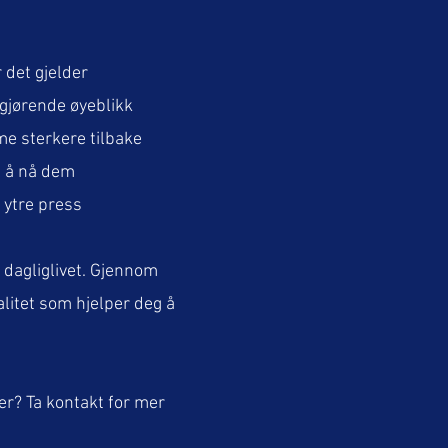
 det gjelder
vgjørende øyeblikk
me sterkere tilbake
il å nå dem
ytre press​
i dagliglivet. Gjennom
litet som hjelper deg å
r? Ta kontakt for mer