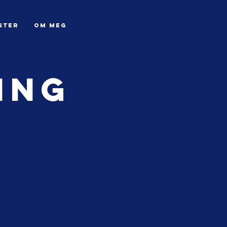
ster
OM MEG
ing