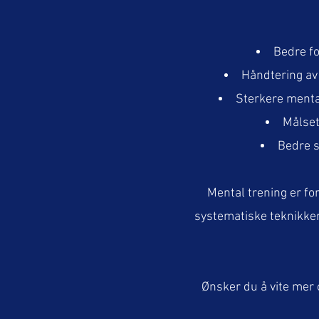
Bedre fo
Håndtering av 
Sterkere menta
Målset
Bedre s
Mental trening er for
systematiske teknikker
Ønsker du å vite mer