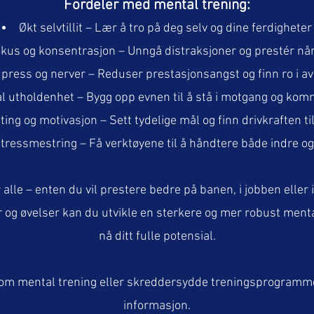
Fordeler med mental trening:
Økt selvtillit – Lær å tro på deg selv og dine ferdigheter
kus og konsentrasjon – Unngå distraksjoner og prestér når
press og nerver – Reduser prestasjonsangst og finn ro i a
l utholdenhet – Bygg opp evnen til å stå i motgang og kom
ting og motivasjon – Sett tydelige mål og finn drivkraften t
tressmestring – Få verktøyene til å håndtere både indre og 
 alle – enten du vil prestere bedre på banen, i jobben eller 
 og øvelser kan du utvikle en sterkere og mer robust menta
nå ditt fulle potensial.
 om mental trening eller skreddersydde treningsprogramme
informasjon.