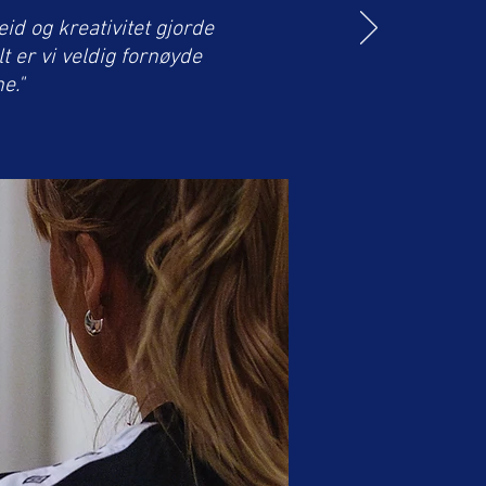
d og kreativitet gjorde
t er vi veldig fornøyde
e."