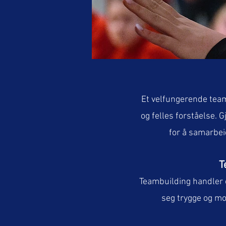
Et velfungerende team
og felles forståelse.
for å samarbei
T
Teambuilding handler o
seg trygge og mo