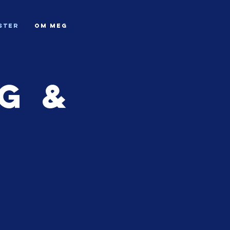
ster
OM MEG
g &
g