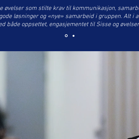
øvelser som stilte krav til kommunikasjon, samarbei
, gode løsninger og «nye» samarbeid i gruppen. Alt i al
d både oppsettet, engasjementet til Sisse og øvelsen