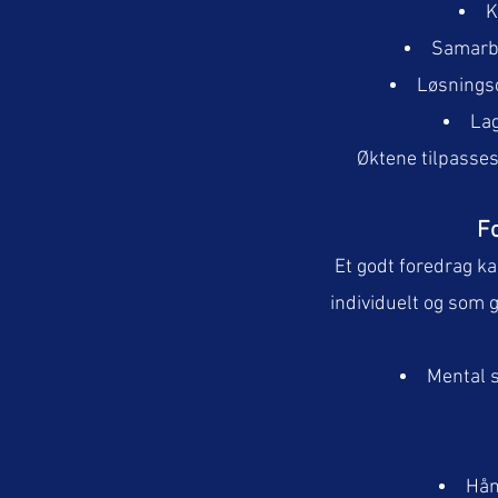
K
Samarbe
Løsningso
Lag
Øktene tilpasses 
Fo
Et godt foredrag ka
individuelt og som
Mental s
Hån