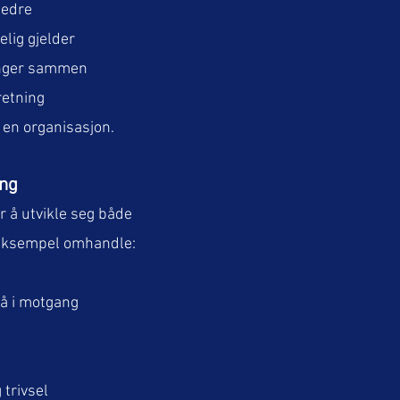
bedre
lig gjelder
ringer sammen
retning
r en organisasjon.
ing
r å utvikle seg både
 eksempel omhandle:
tå i motgang
trivsel