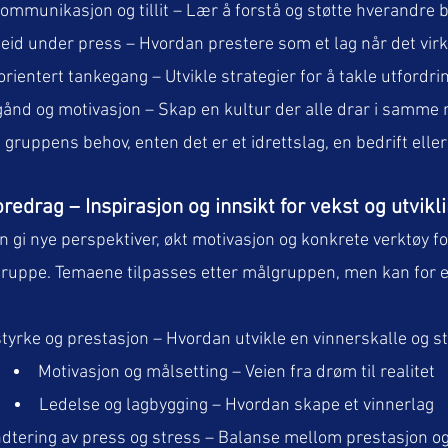
ommunikasjon og tillit – Lær å forstå og støtte hverandre 
id under press – Hvordan prestere som et lag når det virke
rientert tankegang – Utvikle strategier for å takle utford
ånd og motivasjon – Skap en kultur der alle drar i samme 
gruppens behov, enten det er et idrettslag, en bedrift elle
redrag – Inspirasjon og innsikt for vekst og utvikl
n gi nye perspektiver, økt motivasjon og konkrete verktøy fo
 gruppe. Temaene tilpasses etter målgruppen, men kan for
tyrke og prestasjon – Hvordan utvikle en vinnerskalle og s
Motivasjon og målsetting – Veien fra drøm til realitet
Ledelse og lagbygging – Hvordan skape et vinnerlag
dtering av press og stress – Balanse mellom prestasjon og 