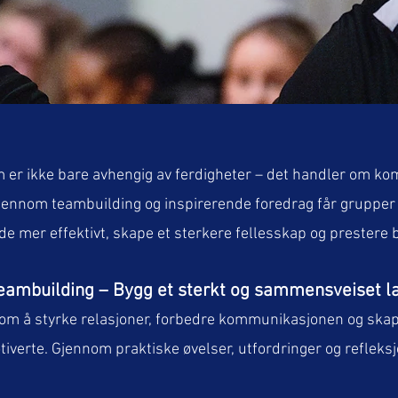
 er ikke bare avhengig av ferdigheter – det handler om k
 Gjennom teambuilding og inspirerende foredrag får grupper
de mer effektivt, skape et sterkere fellesskap og prester
eambuilding – Bygg et sterkt og sammensveiset l
m å styrke relasjoner, forbedre kommunikasjonen og skape 
tiverte. Gjennom praktiske øvelser, utfordringer og refleksj